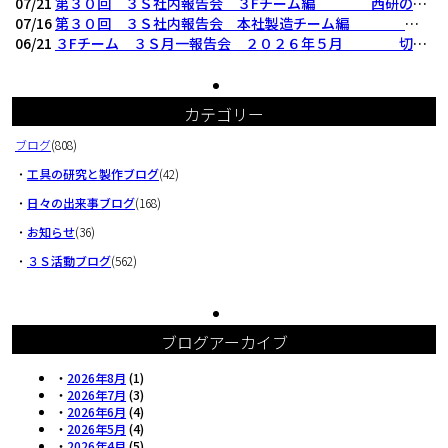
07/21
第３０回 ３Ｓ社内報告会 ３Fチーム編 西研の３Ｓ活動（整理・整頓・清掃）
07/16
第３０回 ３Ｓ社内報告会 本社製造チーム編 西研の３Ｓ活動（整理・整頓・清掃
06/21
３Fチーム ３Ｓ月一報告会 ２０２６年５月 切削工具を考える西研より
カテゴリー
ブログ
(808)
・
工具の研究と製作ブログ
(42)
・
日々の出来事ブログ
(168)
・
お知らせ
(36)
・
３Ｓ活動ブログ
(562)
ブログアーカイブ
・
2026年8月
(1)
・
2026年7月
(3)
・
2026年6月
(4)
・
2026年5月
(4)
・
2026年4月
(5)