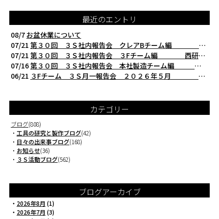
最近のエントリ
08/7
お盆休業について
07/21
第３０回 ３Ｓ社内報告会 クレアBチーム編 西研の３Ｓ活動（整理・整頓・清掃
07/21
第３０回 ３Ｓ社内報告会 ３Fチーム編 西研の３Ｓ活動（整理・整頓・清掃）
07/16
第３０回 ３Ｓ社内報告会 本社製造チーム編 西研の３Ｓ活動（整理・整頓・清掃
06/21
３Fチーム ３Ｓ月一報告会 ２０２６年５月 切削工具を考える西研より
カテゴリー
ブログ
(808)
・
工具の研究と製作ブログ
(42)
・
日々の出来事ブログ
(168)
・
お知らせ
(36)
・
３Ｓ活動ブログ
(562)
ブログアーカイブ
・
2026年8月
(1)
・
2026年7月
(3)