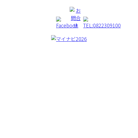
CREA BORER
CONCEPT
WORKS
MACHINERY
BLOG
COMAPNY