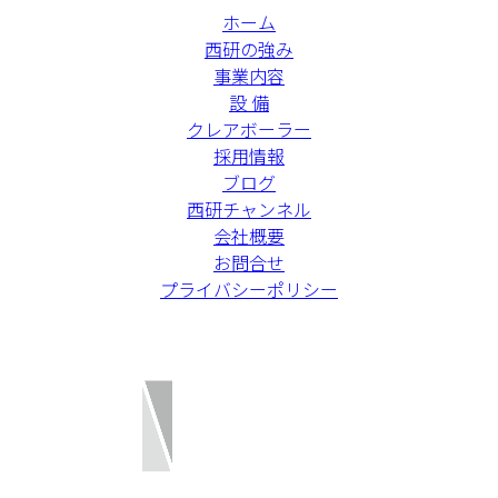
ホーム
西研の強み
事業内容
設 備
クレアボーラー
採用情報
ブログ
西研チャンネル
会社概要
お問合せ
プライバシーポリシー