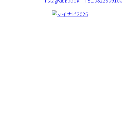
CREA BORER
CONCEPT
WORKS
MACHINERY
BLOG
COMAPNY
RECRUIT