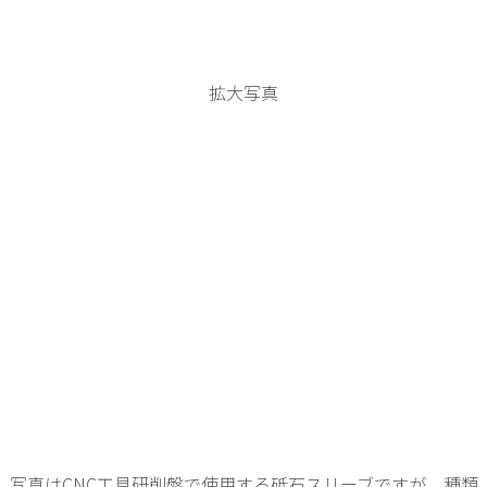
拡大写真
写真はCNC工具研削盤で使用する砥石スリーブですが、種類