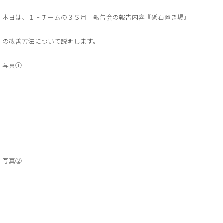
本日は、１Ｆチームの３Ｓ月一報告会の報告内容『砥石置き場』
の改善方法について説明します。
写真①
写真②