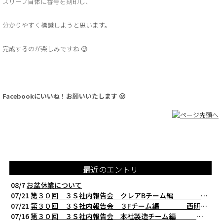
スリーブ自体に番号を刻印し、
分かりやすく標識しようと思います。
完成するのが楽しみですね 😉
Facebookにいいね！お願いいたします 😛
最近のエントリ
08/7
お盆休業について
07/21
第３０回 ３Ｓ社内報告会 クレアBチーム編 西研の３Ｓ活動（整理・整頓・清掃
07/21
第３０回 ３Ｓ社内報告会 ３Fチーム編 西研の３Ｓ活動（整理・整頓・清掃）
07/16
第３０回 ３Ｓ社内報告会 本社製造チーム編 西研の３Ｓ活動（整理・整頓・清掃