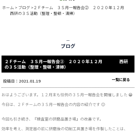
BLOG
ホーム
>
ブログ
>２Ｆチーム ３Ｓ月一報告会② ２０２０年１２月
西研の３Ｓ活動（整理・整頓・清掃）
ブログ
２Ｆチーム ３Ｓ月一報告会② ２０２０年１２月 西研
の３Ｓ活動（整理・整頓・清掃）
一覧に戻る
投稿日：2021.01.19
おはようございます。１２月末も恒例の３Ｓ月一報告会を開催しました 😀
今日は、２Ｆチームの３Ｓ月一報告会の内容の紹介です 🙂
今回も引き続き、『検査室の研磨品置き場』の改善です。
効率を考え、測定器の前に研磨後の切削工具置き場を作製したことは、