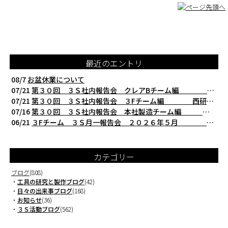
最近のエントリ
08/7
お盆休業について
07/21
第３０回 ３Ｓ社内報告会 クレアBチーム編 西研の３Ｓ活動（整理・整頓・清掃
07/21
第３０回 ３Ｓ社内報告会 ３Fチーム編 西研の３Ｓ活動（整理・整頓・清掃）
07/16
第３０回 ３Ｓ社内報告会 本社製造チーム編 西研の３Ｓ活動（整理・整頓・清掃
06/21
３Fチーム ３Ｓ月一報告会 ２０２６年５月 切削工具を考える西研より
カテゴリー
ブログ
(808)
・
工具の研究と製作ブログ
(42)
・
日々の出来事ブログ
(168)
・
お知らせ
(36)
・
３Ｓ活動ブログ
(562)