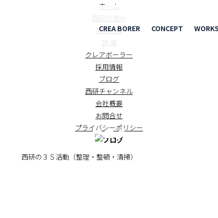
ホーム
西研の強み
CREA BORER
CONCEPT
WORK
事業内容
設 備
クレアボーラー
採用情報
ブログ
西研チャンネル
会社概要
お問合せ
プライバシーポリシー
ブログ
BLOG
月 西研の３Ｓ活動（整理・整頓・清掃）