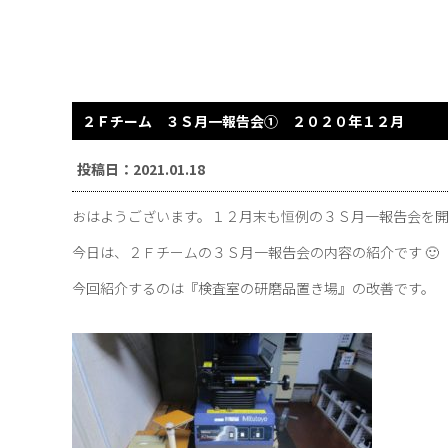
２Ｆチーム ３Ｓ月一報告会① ２０２０年１２月 
投稿日：2021.01.18
おはようございます。１２月末も恒例の３Ｓ月一報告会を開催
今日は、２Ｆチームの３Ｓ月一報告会の内容の紹介です 🙂
今回紹介するのは『検査室の研磨品置き場』の改善です。