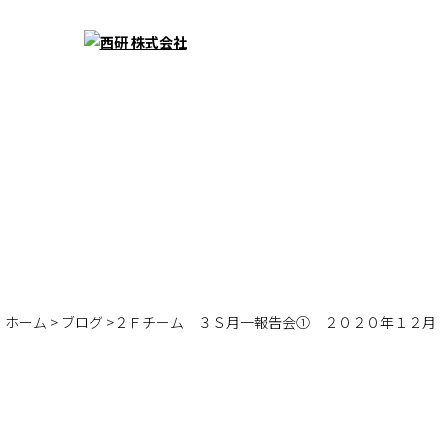
ホーム
>
ブログ
>２Ｆチーム ３Ｓ月一報告会① ２０２０年１２