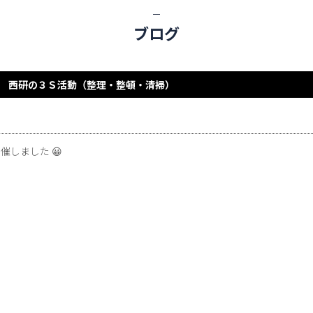
ブログ
西研の３Ｓ活動（整理・整頓・清掃）
しました 😀