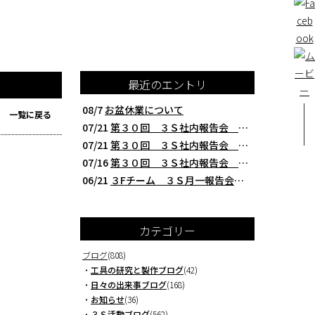
最近のエントリ
08/7
お盆休業について
一覧に戻る
07/21
第３０回 ３Ｓ社内報告会 クレアBチーム編 西研の３Ｓ活動（整理・整頓・清掃
07/21
第３０回 ３Ｓ社内報告会 ３Fチーム編 西研の３Ｓ活動（整理・整頓・清掃）
07/16
第３０回 ３Ｓ社内報告会 本社製造チーム編 西研の３Ｓ活動（整理・整頓・清掃
06/21
３Fチーム ３Ｓ月一報告会 ２０２６年５月 切削工具を考える西研より
カテゴリー
ブログ
(808)
・
工具の研究と製作ブログ
(42)
・
日々の出来事ブログ
(168)
・
お知らせ
(36)
・
３Ｓ活動ブログ
(562)