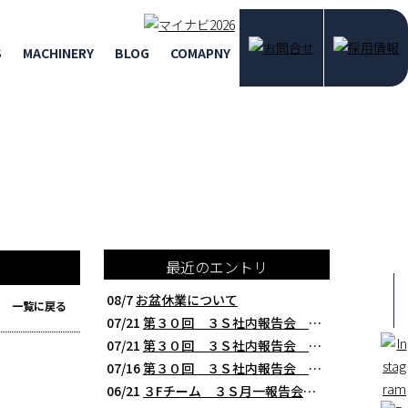
S
MACHINERY
BLOG
COMAPNY
最近のエントリ
08/7
お盆休業について
一覧に戻る
07/21
第３０回 ３Ｓ社内報告会 クレアBチーム編 西研の３Ｓ活動（整理・整頓・清掃
07/21
第３０回 ３Ｓ社内報告会 ３Fチーム編 西研の３Ｓ活動（整理・整頓・清掃）
07/16
第３０回 ３Ｓ社内報告会 本社製造チーム編 西研の３Ｓ活動（整理・整頓・清掃
06/21
３Fチーム ３Ｓ月一報告会 ２０２６年５月 切削工具を考える西研より