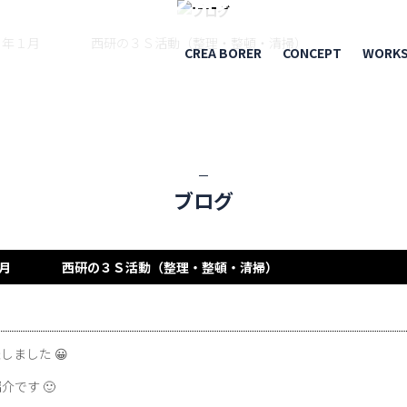
BLOG
２１年１月 西研の３Ｓ活動（整理・整頓・清掃）
CREA BORER
CONCEPT
WORK
ブログ
年１月 西研の３Ｓ活動（整理・整頓・清掃）
ました 😀
です 🙂