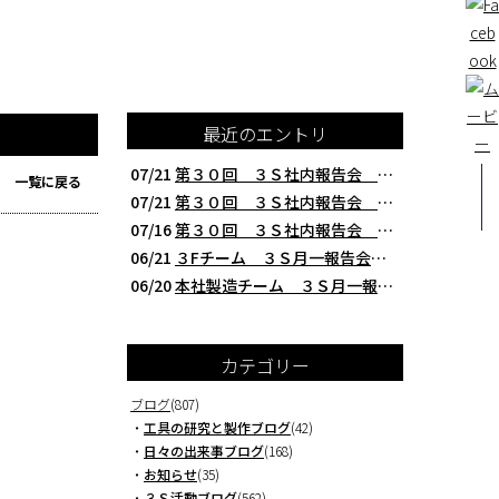
最近のエントリ
07/21
第３０回 ３Ｓ社内報告会 クレアBチーム編 西研の３Ｓ活動（整理・整頓・清掃
一覧に戻る
07/21
第３０回 ３Ｓ社内報告会 ３Fチーム編 西研の３Ｓ活動（整理・整頓・清掃）
07/16
第３０回 ３Ｓ社内報告会 本社製造チーム編 西研の３Ｓ活動（整理・整頓・清掃
06/21
３Fチーム ３Ｓ月一報告会 ２０２６年５月 切削工具を考える西研より
06/20
本社製造チーム ３Ｓ月一報告会 ２０２６年５月 切削工具を考える西研より
カテゴリー
ブログ
(807)
・
工具の研究と製作ブログ
(42)
・
日々の出来事ブログ
(168)
・
お知らせ
(35)
・
３Ｓ活動ブログ
(562)