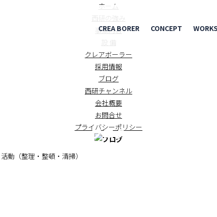
ホーム
西研の強み
CREA BORER
CONCEPT
WORK
事業内容
設 備
クレアボーラー
採用情報
ブログ
西研チャンネル
会社概要
お問合せ
プライバシーポリシー
ブログ
BLOG
活動（整理・整頓・清掃）