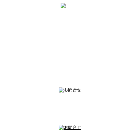
082-230-9100
TEL