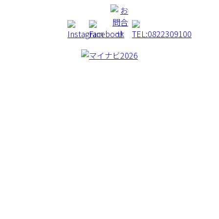
CREA BORER
CONCEPT
WORKS
MACHINERY
BLOG
COMAPNY
RECRUIT