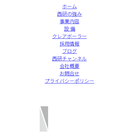
ホーム
西研の強み
事業内容
設 備
クレアボーラー
採用情報
ブログ
西研チャンネル
会社概要
お問合せ
プライバシーポリシー