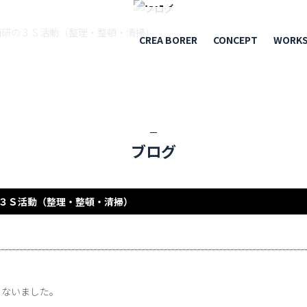
BLOG
研の３Ｓ活動（整理・整頓・清掃）
CREA BORER
CONCEPT
WORK
ブログ
Ｓ活動（整理・整頓・清掃）
こないました。