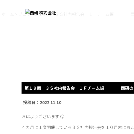
ホーム
>
ブログ
>第１９回 ３Ｓ社内報告会 １Ｆチーム編 西
第１９回 ３Ｓ社内報告会 １Ｆチーム編 西研の３
投稿日：2022.11.10
おはようございます 🙂
４カ月に１度開催している３Ｓ社内報告会を１０月末にお