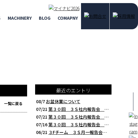
S
MACHINERY
BLOG
COMAPNY
最近のエントリ
08/7
お盆休業について
一覧に戻る
07/21
第３０回 ３Ｓ社内報告会 クレアBチーム編 西研の３Ｓ活動（整理・整頓・清掃
07/21
第３０回 ３Ｓ社内報告会 ３Fチーム編 西研の３Ｓ活動（整理・整頓・清掃）
07/16
第３０回 ３Ｓ社内報告会 本社製造チーム編 西研の３Ｓ活動（整理・整頓・清掃
06/21
３Fチーム ３Ｓ月一報告会 ２０２６年５月 切削工具を考える西研より