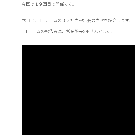
今回で１９回目の開催です。
本日は、１Fチームの３Ｓ社内報告会の内容を紹介します。
１Fチームの報告者は、営業課長のNさんでした。