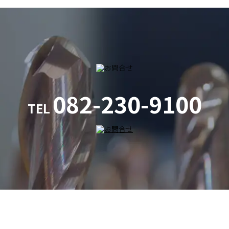
082-230-9100
TEL