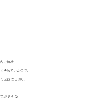
内で待機、
と決めていたので、
の５区画に仕切り、
成です 😀