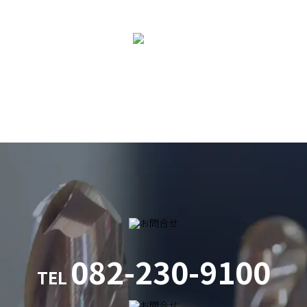
082-230-9100
TEL