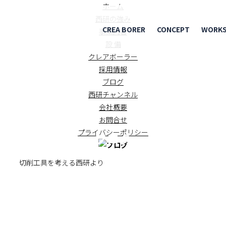
ホーム
西研の強み
CREA BORER
CONCEPT
WORK
事業内容
設 備
クレアボーラー
採用情報
ブログ
西研チャンネル
会社概要
お問合せ
プライバシーポリシー
ブログ
BLOG
月 切削工具を考える西研より