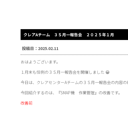
クレアAチーム ３Ｓ月一報告会 ２０２５年１月 
投稿日：2025.02.11
おはようございます。
１月末も恒例の３Ｓ月一報告会を開催しました 😀
今日は、クレアセンターAチームの３Ｓ月一報告会の内容の紹
今回紹介するのは、『SMAP機 作業管理』の改善です。
改善前