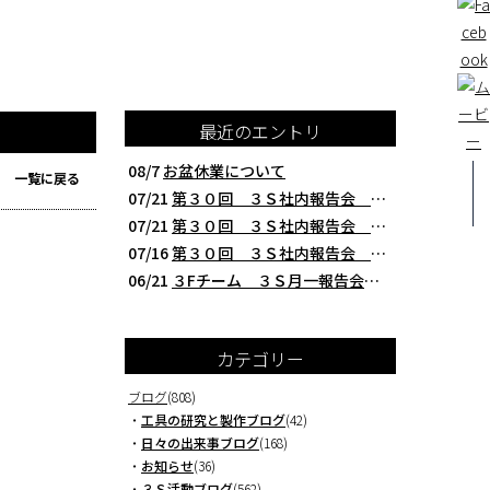
最近のエントリ
08/7
お盆休業について
一覧に戻る
07/21
第３０回 ３Ｓ社内報告会 クレアBチーム編 西研の３Ｓ活動（整理・整頓・清掃
07/21
第３０回 ３Ｓ社内報告会 ３Fチーム編 西研の３Ｓ活動（整理・整頓・清掃）
07/16
第３０回 ３Ｓ社内報告会 本社製造チーム編 西研の３Ｓ活動（整理・整頓・清掃
06/21
３Fチーム ３Ｓ月一報告会 ２０２６年５月 切削工具を考える西研より
カテゴリー
ブログ
(808)
・
工具の研究と製作ブログ
(42)
・
日々の出来事ブログ
(168)
・
お知らせ
(36)
・
３Ｓ活動ブログ
(562)