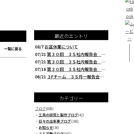
最近のエントリ
08/7
お盆休業について
一覧に戻る
07/21
第３０回 ３Ｓ社内報告会 クレアBチーム編 西研の３Ｓ活動（整理・整頓・清掃
07/21
第３０回 ３Ｓ社内報告会 ３Fチーム編 西研の３Ｓ活動（整理・整頓・清掃）
07/16
第３０回 ３Ｓ社内報告会 本社製造チーム編 西研の３Ｓ活動（整理・整頓・清掃
06/21
３Fチーム ３Ｓ月一報告会 ２０２６年５月 切削工具を考える西研より
カテゴリー
ブログ
(808)
・
工具の研究と製作ブログ
(42)
・
日々の出来事ブログ
(168)
・
お知らせ
(36)
・
３Ｓ活動ブログ
(562)