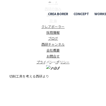
ホーム
西研の強み
CREA BORER
CONCEPT
WORK
事業内容
設 備
クレアボーラー
採用情報
ブログ
西研チャンネル
会社概要
お問合せ
プライバシーポリシー
ブログ
BLOG
月 切削工具を考える西研より