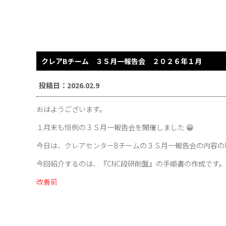
クレアBチーム ３Ｓ月一報告会 ２０２６年１月 
投稿日：2026.02.9
おはようございます。
１月末も恒例の３Ｓ月一報告会を開催しました 😀
今日は、クレアセンターBチームの３Ｓ月一報告会の内容の紹
今回紹介するのは、『CNC段研削盤』の手順書の作成です。
改善前