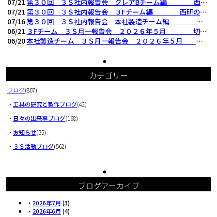
07/21
第３０回 ３Ｓ社内報告会 クレアBチーム編 西研の３Ｓ活動（整理・整頓・清掃
07/21
第３０回 ３Ｓ社内報告会 ３Fチーム編 西研の３Ｓ活動（整理・整頓・清掃）
07/16
第３０回 ３Ｓ社内報告会 本社製造チーム編 西研の３Ｓ活動（整理・整頓・清掃
06/21
３Fチーム ３Ｓ月一報告会 ２０２６年５月 切削工具を考える西研より
06/20
本社製造チーム ３Ｓ月一報告会 ２０２６年５月 切削工具を考える西研より
カテゴリー
ブログ
(807)
・
工具の研究と製作ブログ
(42)
・
日々の出来事ブログ
(168)
・
お知らせ
(35)
・
３Ｓ活動ブログ
(562)
ブログアーカイブ
・
2026年7月
(3)
・
2026年6月
(4)