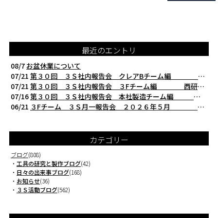
最近のエントリ
08/7
お盆休業について
07/21
第３０回 ３Ｓ社内報告会 クレアBチーム編 西研の３Ｓ活動（整理・整頓・清掃
07/21
第３０回 ３Ｓ社内報告会 ３Fチーム編 西研の３Ｓ活動（整理・整頓・清掃）
07/16
第３０回 ３Ｓ社内報告会 本社製造チーム編 西研の３Ｓ活動（整理・整頓・清掃
06/21
３Fチーム ３Ｓ月一報告会 ２０２６年５月 切削工具を考える西研より
カテゴリー
ブログ
(808)
・
工具の研究と製作ブログ
(42)
・
日々の出来事ブログ
(168)
・
お知らせ
(36)
・
３Ｓ活動ブログ
(562)