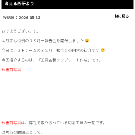
考える西研より
一覧に戻る
投稿日：2026.05.13
おはようございます。
４月末も恒例の３Ｓ月一報告会を開催しました
今日は、３Ｆチームの３Ｓ月一報告会の内容の紹介です
今回紹介するのは、『工具各種テンプレート作成』です。
改善前写真
改善前写真
は、弊社で取り扱っている切削工具の一覧です。
改善前の問題点として、