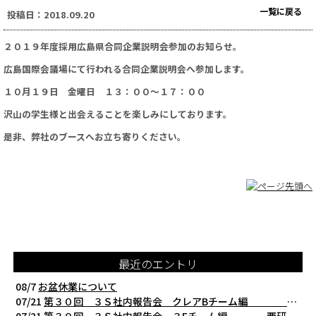
一覧に戻る
投稿日：2018.09.20
２０１９年度採用広島県合同企業説明会参加のお知らせ。
広島国際会議場にて行われる合同企業説明会へ参加します。
１０月１９日 金曜日 １３：００～１７：００
沢山の学生様と出会えることを楽しみにしております。
是非、弊社のブースへお立ち寄りください。
最近のエントリ
08/7
お盆休業について
07/21
第３０回 ３Ｓ社内報告会 クレアBチーム編 西研の３Ｓ活動（整理・整頓・清掃