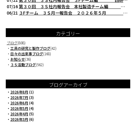
07/21
第３０回 ３Ｓ社内報告会 ３Fチーム編 西研の３Ｓ活動（整理・整頓・清掃）
07/16
第３０回 ３Ｓ社内報告会 本社製造チーム編 西研の３Ｓ活動（整理・整頓・清掃
06/21
３Fチーム ３Ｓ月一報告会 ２０２６年５月 切削工具を考える西研より
カテゴリー
ブログ
(808)
・
工具の研究と製作ブログ
(42)
・
日々の出来事ブログ
(168)
・
お知らせ
(36)
・
３Ｓ活動ブログ
(562)
ブログアーカイブ
・
2026年8月
(1)
・
2026年7月
(3)
・
2026年6月
(4)
・
2026年5月
(4)
・
2026年4月
(5)
・
2026年3月
(6)