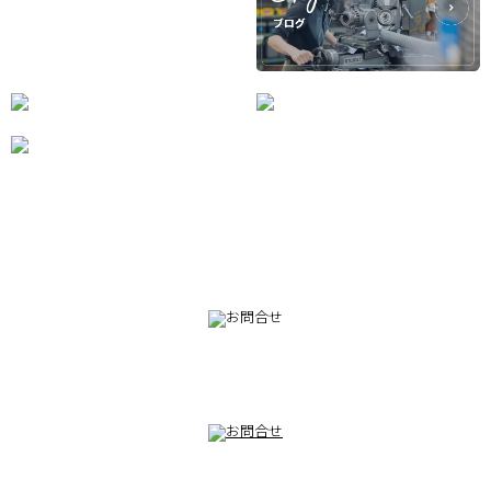
082-230-9100
TEL