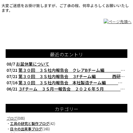
大変ご迷惑をお掛け致しますが、ご了承の程、何卒よろしくお願いいたし
ます。
最近のエントリ
08/7
お盆休業について
07/21
第３０回 ３Ｓ社内報告会 クレアBチーム編 西研の３Ｓ活動（整理・整頓・清掃
07/21
第３０回 ３Ｓ社内報告会 ３Fチーム編 西研の３Ｓ活動（整理・整頓・清掃）
07/16
第３０回 ３Ｓ社内報告会 本社製造チーム編 西研の３Ｓ活動（整理・整頓・清掃
06/21
３Fチーム ３Ｓ月一報告会 ２０２６年５月 切削工具を考える西研より
カテゴリー
ブログ
(808)
・
工具の研究と製作ブログ
(42)
・
日々の出来事ブログ
(168)