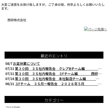
大変ご迷惑をお掛け致しますが、ご了承の程、何卒よろしくお願いいたし
ます。
西研株式会社
最近のエントリ
08/7
お盆休業について
07/21
第３０回 ３Ｓ社内報告会 クレアBチーム編 西研の３Ｓ活動（整理・整頓・清掃
07/21
第３０回 ３Ｓ社内報告会 ３Fチーム編 西研の３Ｓ活動（整理・整頓・清掃）
07/16
第３０回 ３Ｓ社内報告会 本社製造チーム編 西研の３Ｓ活動（整理・整頓・清掃
06/21
３Fチーム ３Ｓ月一報告会 ２０２６年５月 切削工具を考える西研より
カテゴリー
ブログ
(808)