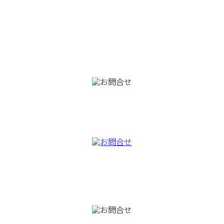
082-230-9100
TEL