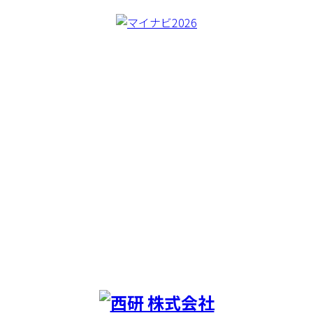
CREA BORER
CONCEPT
WORKS
MACHINERY
BLOG
COMAPNY
RECRUIT