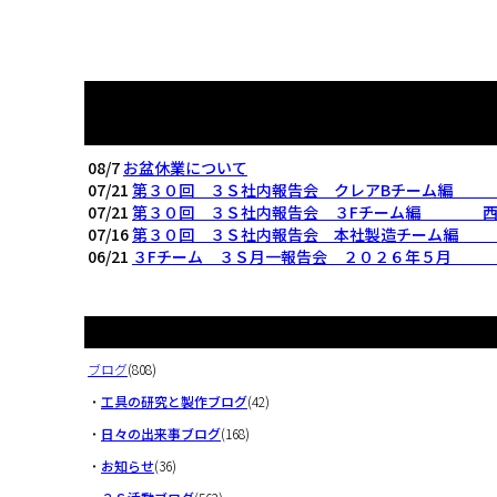
08/7
お盆休業について
07/21
第３０回 ３Ｓ社内報告会 クレアBチーム編
07/21
第３０回 ３Ｓ社内報告会 ３Fチーム編 西
07/16
第３０回 ３Ｓ社内報告会 本社製造チーム編
06/21
３Fチーム ３Ｓ月一報告会 ２０２６年５月
ブログ
(808)
・
工具の研究と製作ブログ
(42)
・
日々の出来事ブログ
(168)
・
お知らせ
(36)