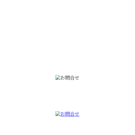
082-230-9100
TEL