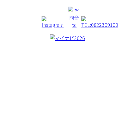
CREA BORER
CONCEPT
WORKS
MACHINERY
BLOG
COMAPNY
RECRUIT