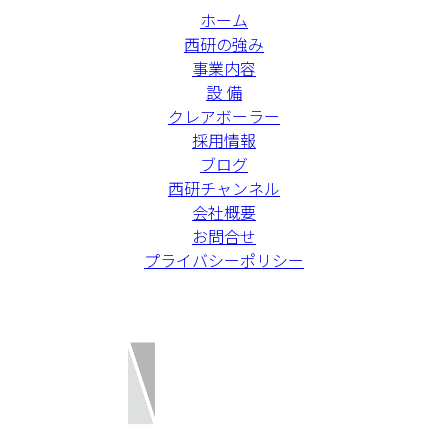
ホーム
西研の強み
事業内容
設 備
クレアボーラー
採用情報
ブログ
西研チャンネル
会社概要
お問合せ
プライバシーポリシー