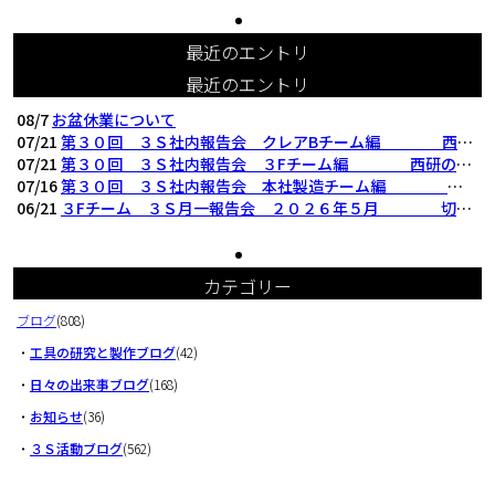
最近のエントリ
最近のエントリ
08/7
お盆休業について
07/21
第３０回 ３Ｓ社内報告会 クレアBチーム編 西研の３Ｓ活動（整理・整頓・清掃
07/21
第３０回 ３Ｓ社内報告会 ３Fチーム編 西研の３Ｓ活動（整理・整頓・清掃）
07/16
第３０回 ３Ｓ社内報告会 本社製造チーム編 西研の３Ｓ活動（整理・整頓・清掃
06/21
３Fチーム ３Ｓ月一報告会 ２０２６年５月 切削工具を考える西研より
カテゴリー
ブログ
(808)
・
工具の研究と製作ブログ
(42)
・
日々の出来事ブログ
(168)
・
お知らせ
(36)
・
３Ｓ活動ブログ
(562)