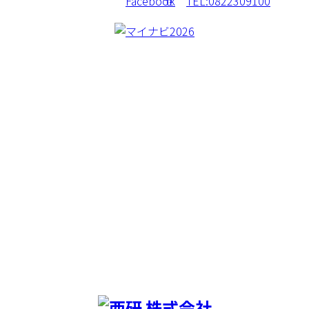
CREA BORER
CONCEPT
WORKS
MACHINERY
BLOG
COMAPNY
RECRUIT