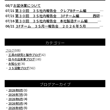
08/7
お盆休業について
07/21
第３０回 ３Ｓ社内報告会 クレアBチーム編 西研の３Ｓ活動（整理・整頓・清掃
07/21
第３０回 ３Ｓ社内報告会 ３Fチーム編 西研の３Ｓ活動（整理・整頓・清掃）
07/16
第３０回 ３Ｓ社内報告会 本社製造チーム編 西研の３Ｓ活動（整理・整頓・清掃
06/21
３Fチーム ３Ｓ月一報告会 ２０２６年５月 切削工具を考える西研より
カテゴリー
ブログ
(808)
・
工具の研究と製作ブログ
(42)
・
日々の出来事ブログ
(168)
・
お知らせ
(36)
・
３Ｓ活動ブログ
(562)
ブログアーカイブ
・
2026年8月
(1)
・
2026年7月
(3)
・
2026年6月
(4)
・
2026年5月
(4)
・
2026年4月
(5)