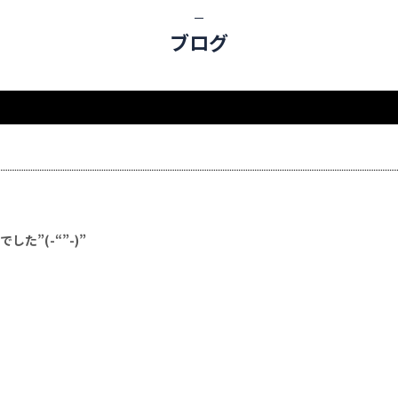
ブログ
”(-“”-)”