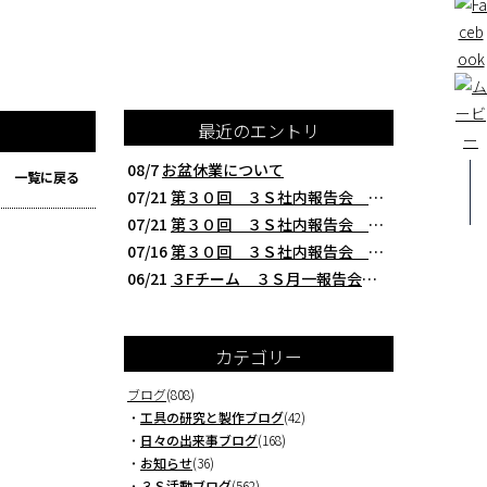
最近のエントリ
08/7
お盆休業について
一覧に戻る
07/21
第３０回 ３Ｓ社内報告会 クレアBチーム編 西研の３Ｓ活動（整理・整頓・清掃
07/21
第３０回 ３Ｓ社内報告会 ３Fチーム編 西研の３Ｓ活動（整理・整頓・清掃）
07/16
第３０回 ３Ｓ社内報告会 本社製造チーム編 西研の３Ｓ活動（整理・整頓・清掃
06/21
３Fチーム ３Ｓ月一報告会 ２０２６年５月 切削工具を考える西研より
カテゴリー
ブログ
(808)
・
工具の研究と製作ブログ
(42)
・
日々の出来事ブログ
(168)
・
お知らせ
(36)
・
３Ｓ活動ブログ
(562)