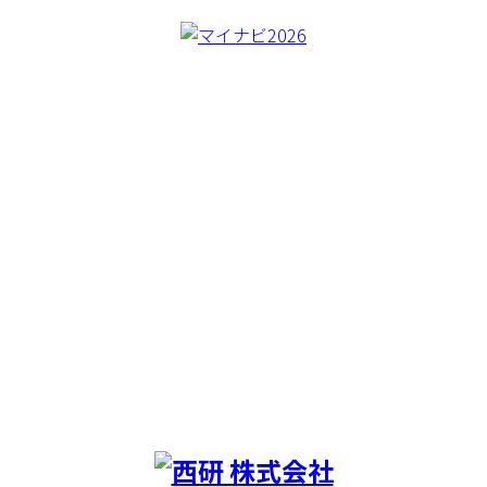
CREA BORER
CONCEPT
WORKS
MACHINERY
BLOG
COMAPNY
RECRUIT