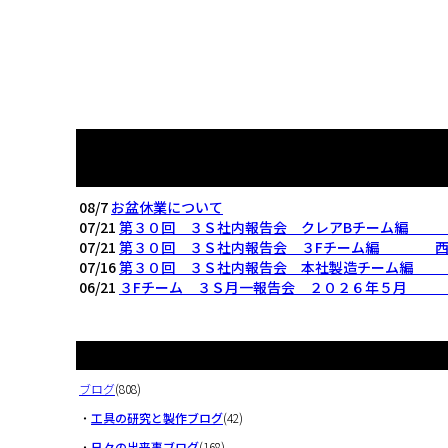
08/7
お盆休業について
07/21
第３０回 ３Ｓ社内報告会 クレアBチーム編
07/21
第３０回 ３Ｓ社内報告会 ３Fチーム編 西
07/16
第３０回 ３Ｓ社内報告会 本社製造チーム編
06/21
３Fチーム ３Ｓ月一報告会 ２０２６年５月
ブログ
(808)
・
工具の研究と製作ブログ
(42)
・
日々の出来事ブログ
(168)