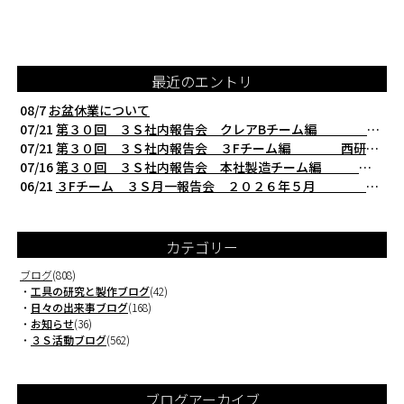
最近のエントリ
08/7
お盆休業について
07/21
第３０回 ３Ｓ社内報告会 クレアBチーム編 西研の３Ｓ活動（整理・整頓・清掃
07/21
第３０回 ３Ｓ社内報告会 ３Fチーム編 西研の３Ｓ活動（整理・整頓・清掃）
07/16
第３０回 ３Ｓ社内報告会 本社製造チーム編 西研の３Ｓ活動（整理・整頓・清掃
06/21
３Fチーム ３Ｓ月一報告会 ２０２６年５月 切削工具を考える西研より
カテゴリー
ブログ
(808)
・
工具の研究と製作ブログ
(42)
・
日々の出来事ブログ
(168)
・
お知らせ
(36)
・
３Ｓ活動ブログ
(562)
ブログアーカイブ