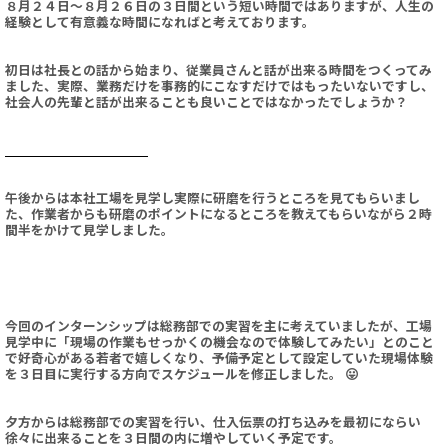
８月２４日～８月２６日の３日間という短い時間ではありますが、人生の
経験として有意義な時間になればと考えております。
初日は社長との話から始まり、従業員さんと話が出来る時間をつくってみ
ました、実際、業務だけを事務的にこなすだけではもったいないですし、
社会人の先輩と話が出来ることも良いことではなかったでしょうか？
午後からは本社工場を見学し実際に研磨を行うところを見てもらいまし
た、作業者からも研磨のポイントになるところを教えてもらいながら２時
間半をかけて見学しました。
今回のインターンシップは総務部での実習を主に考えていましたが、工場
見学中に「現場の作業もせっかくの機会なので体験してみたい」とのこと
で好奇心がある若者で嬉しくなり、予備予定として設定していた現場体験
を３日目に実行する方向でスケジュールを修正しました。 😛
夕方からは総務部での実習を行い、仕入伝票の打ち込みを最初にならい
徐々に出来ることを３日間の内に増やしていく予定です。